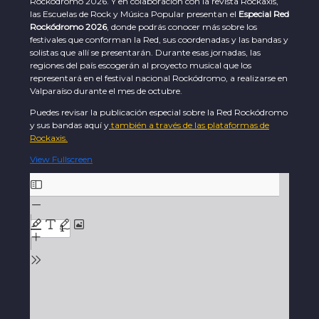
Rockódromo 2026. Y en colaboración con la revista Rockaxis,
las Escuelas de Rock y Música Popular presentan el
Especial Red
Rockódromo 2026
, donde podrás conocer más sobre los
festivales que conforman la Red, sus coordenadas y las bandas y
solistas que allí se presentarán. Durante esas jornadas, las
regiones del país escogerán al proyecto musical que los
representará en el festival nacional Rockódromo, a realizarse en
Valparaíso durante el mes de octubre.
Puedes revisar la publicación especial sobre la Red Rockódromo
y sus bandas aquí y
también a través de las plataformas de
Rockaxis.
View Fullscreen
Saltar
al
contenido
del
PDF