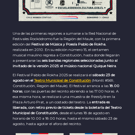
Una de las primeras regiones a sumarse a la Red Nacional de
Festivales Rockódromo fue la Región del Maule, con la primera
edición del
Festival de Música y Poesía Pablo de Rokha
,
realizada en 2010. En su edición número 15, el certamen
musical maulino regresa a Constitución, hasta donde llegarán
a presentarse las
seis bandas regionales seleccionadas
junto al
invitado de la versión 2025: el músico nacional Quique Neira
.
El Festival Pablo de Rokha 2025 se realizará el
sábado 23 de
agosto en el
Teatro Municipal de Constitución
(Montt #569,
Constitución, Región del Maule). El festival arranca a las
18.00
horas
, con las puertas del recinto abriendo a las 17.00 horas. A
esa misma hora, se realizará una muestra de
freestyle
en la
Plaza Arturo Prat, a un costado del teatro. La
entrada es
liberada, con retiro previo de tickets desde la boletaría del Teatro
Municipal de Constitución
, desde el lunes 18 de agosto en
horario de 10.00 a 18.00 horas, hasta el mismo sábado 23 de
agosto, hasta agotar el aforo del recinto.